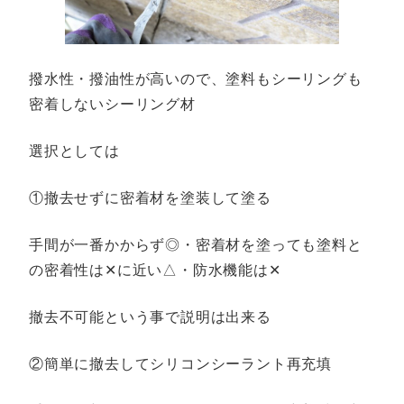
撥水性・撥油性が高いので、塗料もシーリングも
密着しないシーリング材
選択としては
①撤去せずに密着材を塗装して塗る
手間が一番かからず◎・密着材を塗っても塗料と
の密着性は‪‪✕‬に近い△‬・防水機能は‪✕‬
撤去不可能という事で説明は出来る
②簡単に撤去してシリコンシーラント再充填