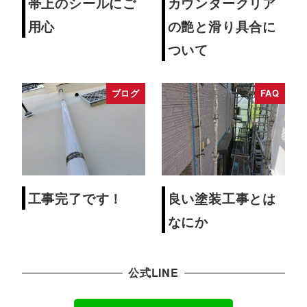
帯上のシールにご
カウンタークリア
用心
の艶と滑り具合に
ついて
ブログ
FAQ
工事完了です！
良い塗装工事とは
なにか
公式LINE