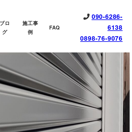
090-6286-
ブロ
施工事
6138
FAQ
グ
例
0898-76-9076