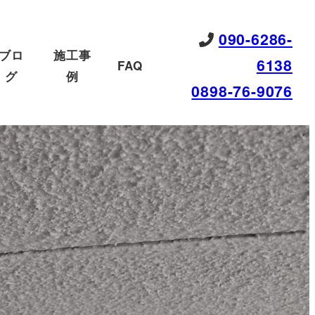
090-6286-
ブロ
施工事
6138
FAQ
グ
例
0898-76-9076