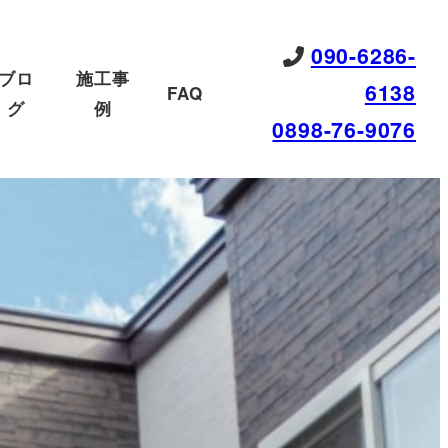
090-6286-
ブロ
施工事
6138
FAQ
グ
例
0898-76-9076