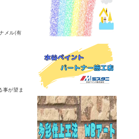
ナメル(有
る事が望ま