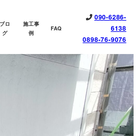
090-6286-
ブロ
施工事
6138
FAQ
グ
例
0898-76-9076