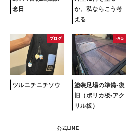
念日
か、私ならこう考
える
ブログ
FAQ
ツルニチニチソウ
塗装足場の準備•復
旧（ポリカ板•アク
リル板）
公式LINE