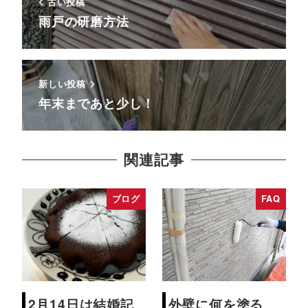
古い投稿
雨戸の研磨方法
新しい投稿
年末まであと少し！
関連記事
ブログ
FAQ
2月14日は結婚記
外壁に何を塗る