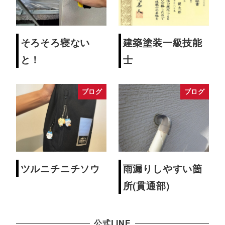
そろそろ寝ない
建築塗装一級技能
と！
士
ブログ
ブログ
ツルニチニチソウ
雨漏りしやすい箇
所(貫通部)
公式LINE