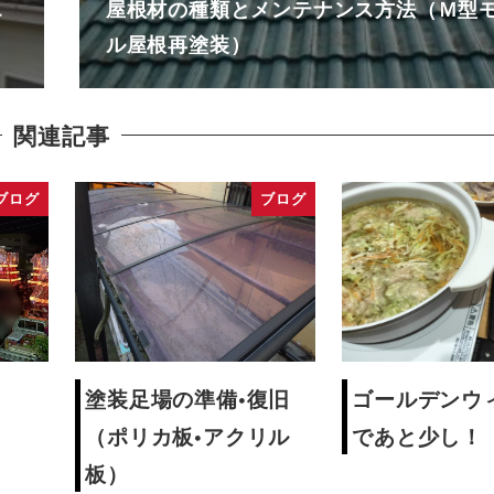
エ
屋根材の種類とメンテナンス方法（Ｍ型
ル屋根再塗装）
関連記事
ブログ
ブログ
塗装足場の準備•復旧
ゴールデンウ
（ポリカ板•アクリル
であと少し！
板）