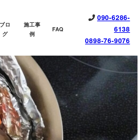
090-6286-
ブロ
施工事
6138
FAQ
グ
例
0898-76-9076