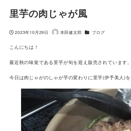
里芋の肉じゃが風
カテゴリー
2023年10月29日
本田健太郎
ブログ
投稿日
著
者
こんにちは！
最近秋の味覚である里芋が旬を迎え販売されています
今日は肉じゃがのしゃが芋の変わりに里芋(伊予美人)