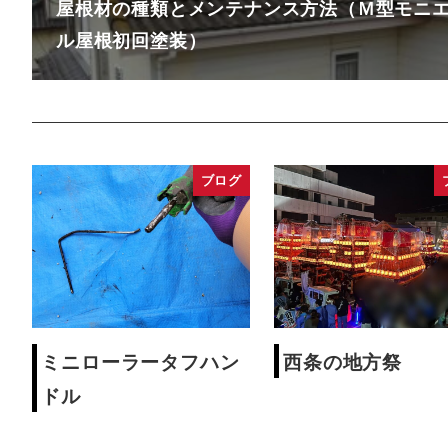
屋根材の種類とメンテナンス方法（Ｍ型モニ
ル屋根初回塗装）
ブログ
ミニローラータフハン
西条の地方祭
ドル